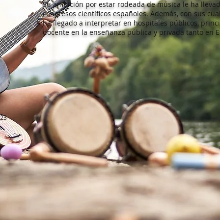
Su ambición por estar rodeada de música le ha llevad
congresos científicos españoles. Además, con sus cua
ha llegado a interpretar en hospitales públicos, princ
docente en la enseñanza pública y privada tanto en
023