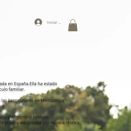
Iniciar sesión
ada en España.
Ella ha estado
culo familiar.
las licenciaturas en Musicología
pia.
icales como el folklore,
a música electrónica y la música teórica.