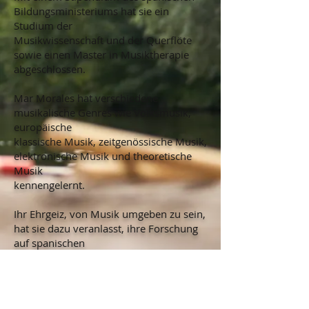
Bildungsministeriums hat sie ein
Studium der
Musikwissenschaft und der Querflöte
sowie einen Master in Musiktherapie
abgeschlossen.
Mar Morales hat verschiedene
musikalische Genres wie Volksmusik,
europäische
klassische Musik,
zeitgenössische Musik,
elektronische Musik und theoretische
Musik
kennengelernt.
Ihr Ehrgeiz, von Musik umgeben zu sein,
hat sie dazu veranlasst, ihre Forschung
auf spanischen
wissenschaftlichen Kongressen
vorzustellen. Mit ihren Qualitäten als
Querflötistin und
Musiktherapeutin ist sie außerdem in