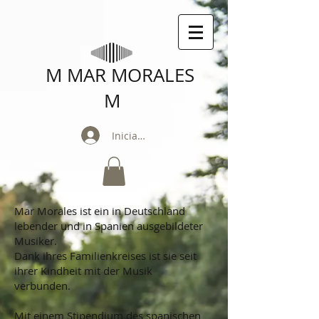
M MAR MORALES
M
Iniciar sesión
Mar Morales ist ein in Deutschland
lebender und in Spanien ausgebildeter
Musiker.
Dank ihres Familienkreises ist sie seit
ihrer Kindheit mit der Musik
verbunden.
Mit einem Stipendium des spanischen